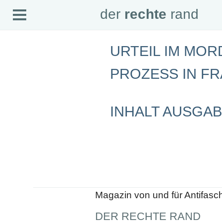
Open
der
rechte
rand
der
rechte
rand
Menu
URTEIL IM MOR
SEITEN
PROZESS IN F
Home
Aktuell
Suche
Magazin
Audio
INHALT AUSGAB
Abonnement
Downloads
Impressum
Datenschutz
SCHWERPUNKTE
Schwerpunkte Übersicht
Schwerpunkt AFD-Verbot
Schwerpunkt zur USA und Faschist Trump
Magazin von und für Antifasc
Schwerpunkt »Identitäre Bewegung«
Schwerpunkt NSU
DER RECHTE RAND
Schwerpunkt »Reichsbürger«