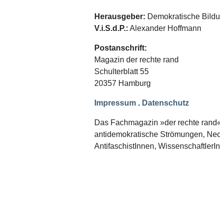
Schwerpunkt NPD
Herausgeber:
Demokratische Bildun
AUSGABEN
V.i.S.d.P.:
Alexander Hoffmann
Ausgaben Übersicht
Postanschrift:
Ausgabe 221
Ausgabe 220
Magazin der rechte rand
Ausgabe 219
Schulterblatt 55
Ausgabe 218
20357 Hamburg
Ausgabe 217
Ausgabe 216
Impressum
.
Datenschutz
Das Fachmagazin »der rechte rand« er
antidemokratische Strömungen, Neon
AntifaschistInnen, WissenschaftlerI