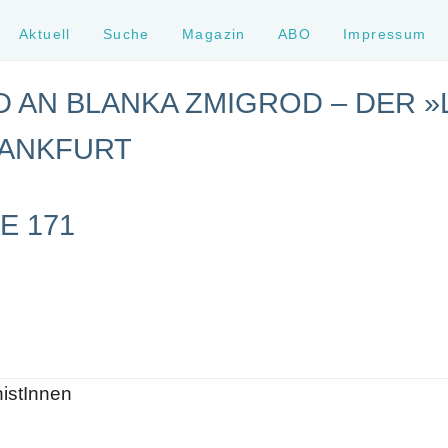
Aktuell
Suche
Magazin
ABO
Impressum
D AN BLANKA ZMIGROD – DER 
RANKFURT
E 171
histInnen