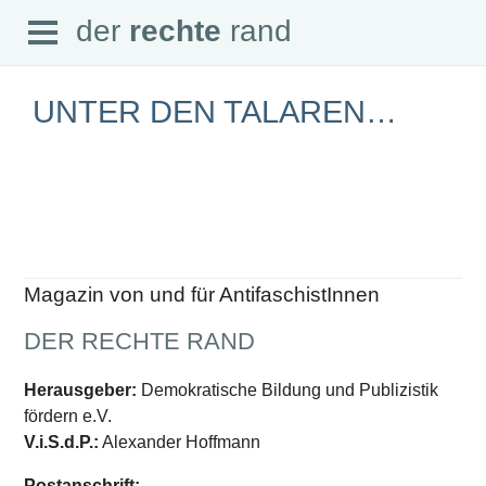
Open
der
rechte
rand
der
rechte
rand
Menu
UNTER DEN TALAREN…
SEITEN
Home
Aktuell
Suche
Magazin von und für AntifaschistInnen
Magazin
Audio
DER RECHTE RAND
Abonnement
Downloads
Impressum
Herausgeber:
Demokratische Bildung und Publizistik
Datenschutz
fördern e.V.
SCHWERPUNKTE
V.i.S.d.P.:
Alexander Hoffmann
Schwerpunkte Übersicht
Postanschrift: