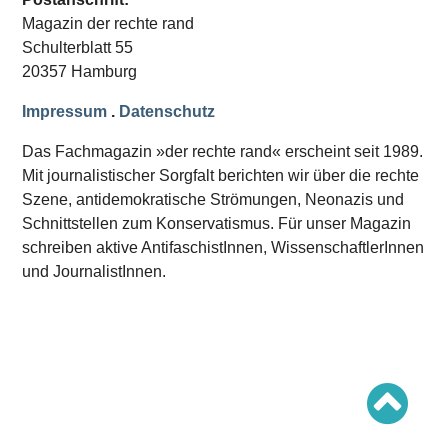
Schwerpunkt AFD-Verbot
Magazin der rechte rand
Schwerpunkt zur USA und Faschist Trump
Schwerpunkt »Identitäre Bewegung«
Schulterblatt 55
Schwerpunkt NSU
20357 Hamburg
Schwerpunkt »Reichsbürger«
Schwerpunkt NPD
Impressum
.
Datenschutz
AUSGABEN
Das Fachmagazin »der rechte rand« erscheint seit 1989.
Ausgaben Übersicht
Mit journalistischer Sorgfalt berichten wir über die rechte
Ausgabe 221
Szene, antidemokratische Strömungen, Neonazis und
Ausgabe 220
Ausgabe 219
Schnittstellen zum Konservatismus. Für unser Magazin
Ausgabe 218
schreiben aktive AntifaschistInnen, WissenschaftlerInnen
Ausgabe 217
Ausgabe 216
und JournalistInnen.