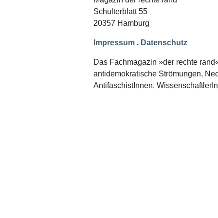
Schwerpunkt NPD
Schulterblatt 55
20357 Hamburg
AUSGABEN
Ausgaben Übersicht
Impressum
.
Datenschutz
Ausgabe 221
Ausgabe 220
Das Fachmagazin »der rechte rand« er
Ausgabe 219
antidemokratische Strömungen, Neon
Ausgabe 218
Ausgabe 217
AntifaschistInnen, WissenschaftlerI
Ausgabe 216