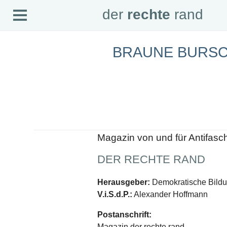
Open
der
rechte
rand
der
rechte
rand
Menu
BRAUNE BURS
SEITEN
Home
Aktuell
Suche
Magazin
Audio
Abonnement
Downloads
Impressum
Magazin von und für Antifasc
Datenschutz
DER RECHTE RAND
SCHWERPUNKTE
Schwerpunkte Übersicht
Herausgeber:
Demokratische Bildun
Schwerpunkt AFD-Verbot
V.i.S.d.P.:
Alexander Hoffmann
Schwerpunkt zur USA und Faschist Trump
Schwerpunkt »Identitäre Bewegung«
Postanschrift:
Schwerpunkt NSU
Schwerpunkt »Reichsbürger«
Magazin der rechte rand