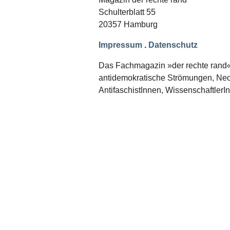
Schwerpunkt NPD
Schulterblatt 55
20357 Hamburg
AUSGABEN
Ausgaben Übersicht
Impressum
.
Datenschutz
Ausgabe 221
Ausgabe 220
Das Fachmagazin »der rechte rand« er
Ausgabe 219
antidemokratische Strömungen, Neon
Ausgabe 218
Ausgabe 217
AntifaschistInnen, WissenschaftlerI
Ausgabe 216