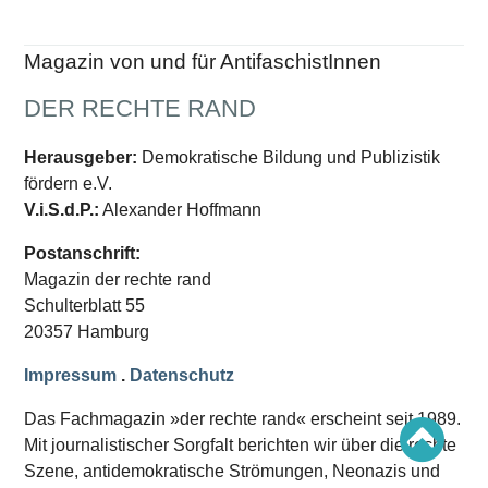
Schwerpunkt AFD-Verbot
Schwerpunkt zur USA und Faschist Trump
Schwerpunkt »Identitäre Bewegung«
Magazin von und für AntifaschistInnen
Schwerpunkt NSU
Schwerpunkt »Reichsbürger«
Schwerpunkt NPD
DER RECHTE RAND
AUSGABEN
Herausgeber:
Demokratische Bildung und Publizistik
Ausgaben Übersicht
fördern e.V.
Ausgabe 221
V.i.S.d.P.:
Alexander Hoffmann
Ausgabe 220
Ausgabe 219
Postanschrift:
Ausgabe 218
Ausgabe 217
Magazin der rechte rand
Ausgabe 216
Schulterblatt 55
20357 Hamburg
Impressum
.
Datenschutz
Das Fachmagazin »der rechte rand« erscheint seit 1989.
Mit journalistischer Sorgfalt berichten wir über die rechte
Szene, antidemokratische Strömungen, Neonazis und