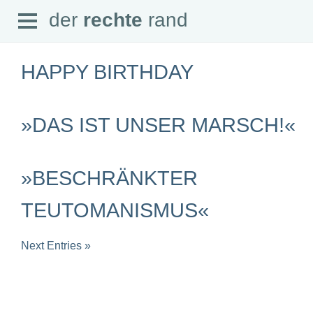
Open
der
rechte
rand
der
rechte
rand
Menu
HAPPY BIRTHDAY
»DAS IST UNSER MARSCH!«
SEITEN
Home
Aktuell
»BESCHRÄNKTER
Suche
Magazin
TEUTOMANISMUS«
Audio
Abonnement
Downloads
Impressum
Next Entries »
Datenschutz
SCHWERPUNKTE
Schwerpunkte Übersicht