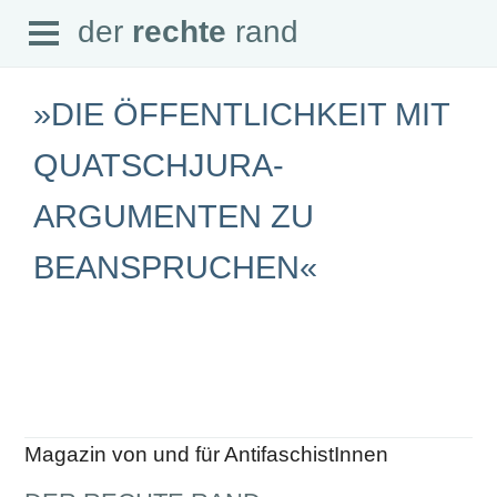
Open
der
rechte
rand
der
rechte
rand
Menu
»DIE ÖFFENTLICHKEIT MIT
QUATSCHJURA-
ARGUMENTEN ZU
SEITEN
Home
BEANSPRUCHEN«
Aktuell
Suche
Magazin
Audio
Abonnement
Downloads
Impressum
Datenschutz
SCHWERPUNKTE
Magazin von und für AntifaschistInnen
Schwerpunkte Übersicht