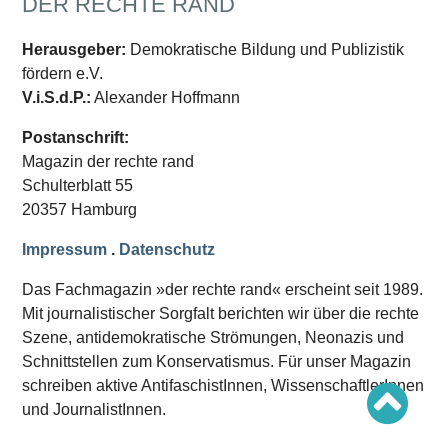
DER RECHTE RAND
Schwerpunkt AFD-Verbot
Schwerpunkt zur USA und Faschist Trump
Schwerpunkt »Identitäre Bewegung«
Herausgeber:
Demokratische Bildung und Publizistik
Schwerpunkt NSU
fördern e.V.
Schwerpunkt »Reichsbürger«
Schwerpunkt NPD
V.i.S.d.P.:
Alexander Hoffmann
AUSGABEN
Postanschrift:
Magazin der rechte rand
Ausgaben Übersicht
Ausgabe 221
Schulterblatt 55
Ausgabe 220
20357 Hamburg
Ausgabe 219
Ausgabe 218
Impressum
.
Datenschutz
Ausgabe 217
Ausgabe 216
Das Fachmagazin »der rechte rand« erscheint seit 1989.
Mit journalistischer Sorgfalt berichten wir über die rechte
Szene, antidemokratische Strömungen, Neonazis und
Schnittstellen zum Konservatismus. Für unser Magazin
schreiben aktive AntifaschistInnen, WissenschaftlerInnen
und JournalistInnen.