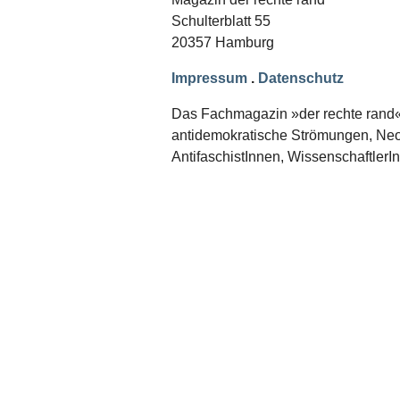
Schwerpunkt NPD
Schulterblatt 55
20357 Hamburg
AUSGABEN
Ausgaben Übersicht
Impressum
.
Datenschutz
Ausgabe 221
Ausgabe 220
Das Fachmagazin »der rechte rand« er
Ausgabe 219
antidemokratische Strömungen, Neon
Ausgabe 218
Ausgabe 217
AntifaschistInnen, WissenschaftlerI
Ausgabe 216