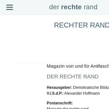
Open
der
rechte
rand
der
rechte
rand
Menu
RECHTER RAND
SEITEN
Home
Aktuell
Suche
Magazin
Audio
Abonnement
Downloads
Impressum
Magazin von und für Antifasc
Datenschutz
DER RECHTE RAND
SCHWERPUNKTE
Schwerpunkte Übersicht
Herausgeber:
Demokratische Bildun
Schwerpunkt AFD-Verbot
V.i.S.d.P.:
Alexander Hoffmann
Schwerpunkt zur USA und Faschist Trump
Schwerpunkt »Identitäre Bewegung«
Postanschrift:
Schwerpunkt NSU
Schwerpunkt »Reichsbürger«
Magazin der rechte rand