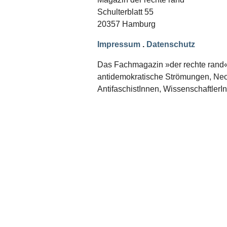
Schwerpunkt NPD
Schulterblatt 55
20357 Hamburg
AUSGABEN
Ausgaben Übersicht
Impressum
.
Datenschutz
Ausgabe 221
Ausgabe 220
Das Fachmagazin »der rechte rand« er
Ausgabe 219
antidemokratische Strömungen, Neon
Ausgabe 218
Ausgabe 217
AntifaschistInnen, WissenschaftlerI
Ausgabe 216