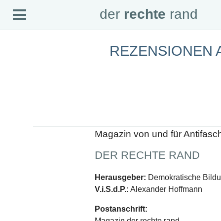
Open
der
rechte
rand
der
rechte
rand
Menu
REZENSIONEN 
SEITEN
Home
Aktuell
Suche
Magazin
Audio
Abonnement
Downloads
Impressum
Magazin von und für Antifasc
Datenschutz
DER RECHTE RAND
SCHWERPUNKTE
Schwerpunkte Übersicht
Herausgeber:
Demokratische Bildun
Schwerpunkt AFD-Verbot
V.i.S.d.P.:
Alexander Hoffmann
Schwerpunkt zur USA und Faschist Trump
Schwerpunkt »Identitäre Bewegung«
Postanschrift:
Schwerpunkt NSU
Schwerpunkt »Reichsbürger«
Magazin der rechte rand