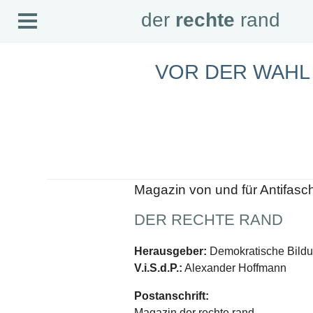
Open
der
rechte
rand
der
rechte
rand
Menu
VOR DER WAHL
SEITEN
Home
Aktuell
Suche
Magazin
Audio
Abonnement
Downloads
Impressum
Magazin von und für Antifasc
Datenschutz
DER RECHTE RAND
SCHWERPUNKTE
Schwerpunkte Übersicht
Herausgeber:
Demokratische Bildun
Schwerpunkt AFD-Verbot
V.i.S.d.P.:
Alexander Hoffmann
Schwerpunkt zur USA und Faschist Trump
Schwerpunkt »Identitäre Bewegung«
Postanschrift:
Schwerpunkt NSU
Schwerpunkt »Reichsbürger«
Magazin der rechte rand