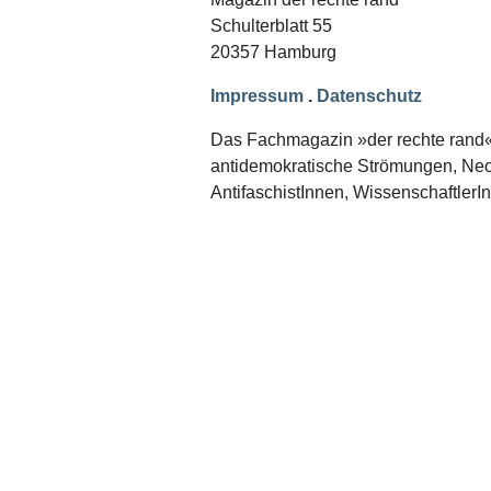
Schwerpunkt NPD
Schulterblatt 55
20357 Hamburg
AUSGABEN
Ausgaben Übersicht
Impressum
.
Datenschutz
Ausgabe 221
Ausgabe 220
Das Fachmagazin »der rechte rand« er
Ausgabe 219
antidemokratische Strömungen, Neon
Ausgabe 218
Ausgabe 217
AntifaschistInnen, WissenschaftlerI
Ausgabe 216