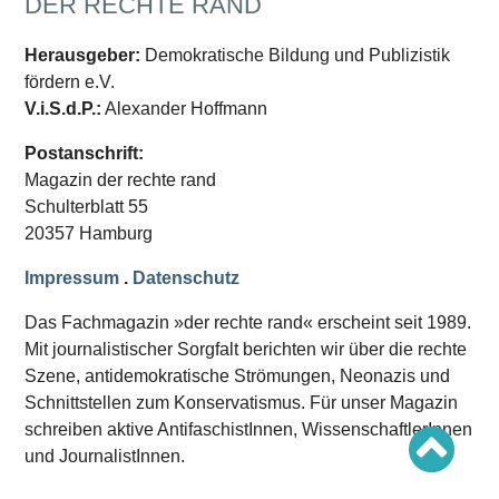
DER RECHTE RAND
Schwerpunkt AFD-Verbot
Schwerpunkt zur USA und Faschist Trump
Schwerpunkt »Identitäre Bewegung«
Herausgeber:
Demokratische Bildung und Publizistik
Schwerpunkt NSU
fördern e.V.
Schwerpunkt »Reichsbürger«
Schwerpunkt NPD
V.i.S.d.P.:
Alexander Hoffmann
AUSGABEN
Postanschrift:
Magazin der rechte rand
Ausgaben Übersicht
Ausgabe 221
Schulterblatt 55
Ausgabe 220
20357 Hamburg
Ausgabe 219
Ausgabe 218
Impressum
.
Datenschutz
Ausgabe 217
Ausgabe 216
Das Fachmagazin »der rechte rand« erscheint seit 1989.
Mit journalistischer Sorgfalt berichten wir über die rechte
Szene, antidemokratische Strömungen, Neonazis und
Schnittstellen zum Konservatismus. Für unser Magazin
schreiben aktive AntifaschistInnen, WissenschaftlerInnen
und JournalistInnen.