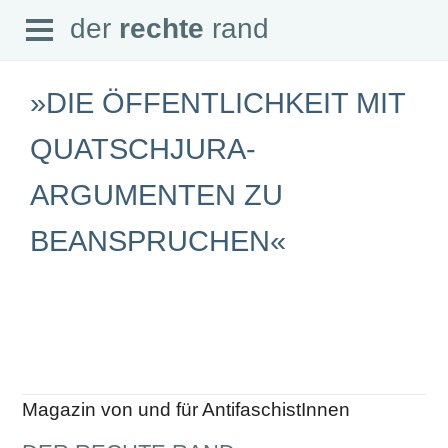
Open
der
rechte
rand
der
rechte
rand
Menu
»DIE ÖFFENTLICHKEIT MIT
QUATSCHJURA-
ARGUMENTEN ZU
SEITEN
Home
BEANSPRUCHEN«
Aktuell
Suche
Magazin
Audio
Abonnement
Downloads
Impressum
Datenschutz
SCHWERPUNKTE
Magazin von und für AntifaschistInnen
Schwerpunkte Übersicht