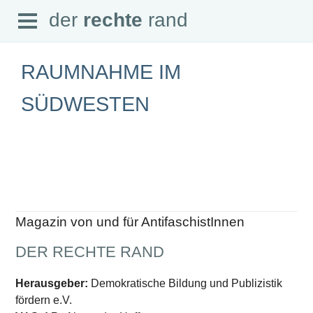
Open
der
rechte
rand
der
rechte
rand
Menu
RAUMNAHME IM
SÜDWESTEN
SEITEN
Home
Aktuell
Suche
Magazin
Audio
Abonnement
Magazin von und für AntifaschistInnen
Downloads
Impressum
DER RECHTE RAND
Datenschutz
SCHWERPUNKTE
Herausgeber:
Demokratische Bildung und Publizistik
fördern e.V.
Schwerpunkte Übersicht