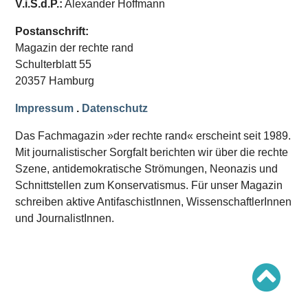
V.i.S.d.P.:
Alexander Hoffmann
Schwerpunkt AFD-Verbot
Schwerpunkt zur USA und Faschist Trump
Schwerpunkt »Identitäre Bewegung«
Postanschrift:
Schwerpunkt NSU
Magazin der rechte rand
Schwerpunkt »Reichsbürger«
Schwerpunkt NPD
Schulterblatt 55
20357 Hamburg
AUSGABEN
Impressum
.
Datenschutz
Ausgaben Übersicht
Ausgabe 221
Das Fachmagazin »der rechte rand« erscheint seit 1989.
Ausgabe 220
Ausgabe 219
Mit journalistischer Sorgfalt berichten wir über die rechte
Ausgabe 218
Szene, antidemokratische Strömungen, Neonazis und
Ausgabe 217
Schnittstellen zum Konservatismus. Für unser Magazin
Ausgabe 216
schreiben aktive AntifaschistInnen, WissenschaftlerInnen
und JournalistInnen.