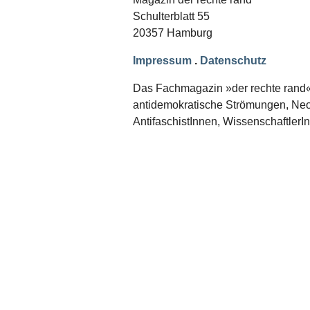
Schwerpunkt NPD
Schulterblatt 55
20357 Hamburg
AUSGABEN
Ausgaben Übersicht
Impressum
.
Datenschutz
Ausgabe 221
Ausgabe 220
Das Fachmagazin »der rechte rand« er
Ausgabe 219
antidemokratische Strömungen, Neon
Ausgabe 218
Ausgabe 217
AntifaschistInnen, WissenschaftlerI
Ausgabe 216