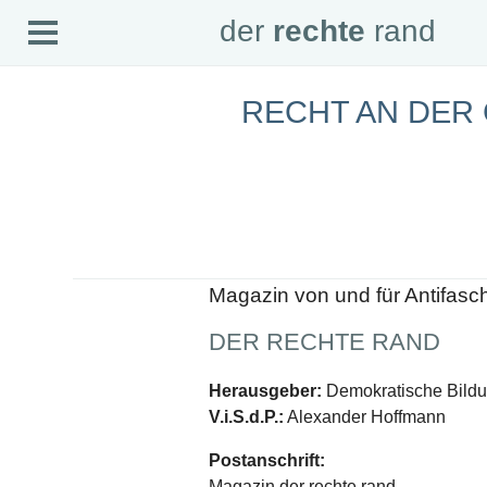
Open
der
rechte
rand
der
rechte
rand
Menu
RECHT AN DER
SEITEN
Home
Aktuell
Suche
Magazin
Audio
Abonnement
Downloads
Impressum
Magazin von und für Antifasc
Datenschutz
DER RECHTE RAND
SCHWERPUNKTE
Schwerpunkte Übersicht
Herausgeber:
Demokratische Bildun
Schwerpunkt AFD-Verbot
V.i.S.d.P.:
Alexander Hoffmann
Schwerpunkt zur USA und Faschist Trump
Schwerpunkt »Identitäre Bewegung«
Postanschrift:
Schwerpunkt NSU
Schwerpunkt »Reichsbürger«
Magazin der rechte rand