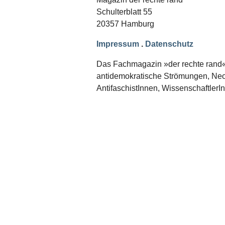
Schwerpunkt NPD
Schulterblatt 55
20357 Hamburg
AUSGABEN
Ausgaben Übersicht
Impressum
.
Datenschutz
Ausgabe 221
Ausgabe 220
Das Fachmagazin »der rechte rand« er
Ausgabe 219
antidemokratische Strömungen, Neon
Ausgabe 218
Ausgabe 217
AntifaschistInnen, WissenschaftlerI
Ausgabe 216