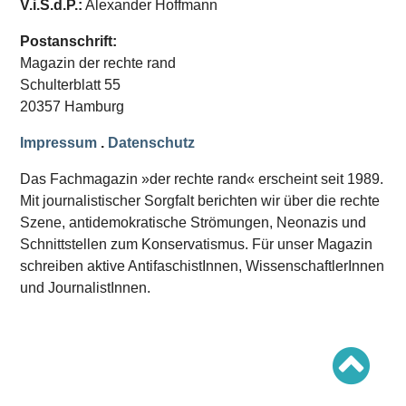
V.i.S.d.P.:
Alexander Hoffmann
Schwerpunkt AFD-Verbot
Schwerpunkt zur USA und Faschist Trump
Schwerpunkt »Identitäre Bewegung«
Postanschrift:
Schwerpunkt NSU
Magazin der rechte rand
Schwerpunkt »Reichsbürger«
Schwerpunkt NPD
Schulterblatt 55
20357 Hamburg
AUSGABEN
Impressum
.
Datenschutz
Ausgaben Übersicht
Ausgabe 221
Das Fachmagazin »der rechte rand« erscheint seit 1989.
Ausgabe 220
Ausgabe 219
Mit journalistischer Sorgfalt berichten wir über die rechte
Ausgabe 218
Szene, antidemokratische Strömungen, Neonazis und
Ausgabe 217
Schnittstellen zum Konservatismus. Für unser Magazin
Ausgabe 216
schreiben aktive AntifaschistInnen, WissenschaftlerInnen
und JournalistInnen.