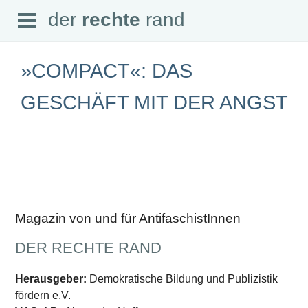
Open
der
rechte
rand
der
rechte
rand
Menu
»COMPACT«: DAS
GESCHÄFT MIT DER ANGST
SEITEN
Home
Aktuell
Suche
Magazin
Audio
Abonnement
Magazin von und für AntifaschistInnen
Downloads
Impressum
DER RECHTE RAND
Datenschutz
SCHWERPUNKTE
Herausgeber:
Demokratische Bildung und Publizistik
fördern e.V.
Schwerpunkte Übersicht