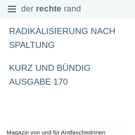
Open
der
rechte
rand
der
rechte
rand
Menu
RADIKALISIERUNG NACH
SPALTUNG
SEITEN
KURZ UND BÜNDIG
Home
Aktuell
Suche
AUSGABE 170
Magazin
Audio
Abonnement
Downloads
Impressum
Datenschutz
SCHWERPUNKTE
Magazin von und für AntifaschistInnen
Schwerpunkte Übersicht