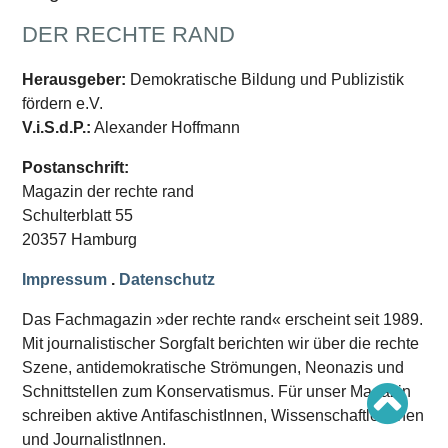
Schwerpunkt AFD-Verbot
Schwerpunkt zur USA und Faschist Trump
DER RECHTE RAND
Schwerpunkt »Identitäre Bewegung«
Schwerpunkt NSU
Schwerpunkt »Reichsbürger«
Herausgeber:
Demokratische Bildung und Publizistik
Schwerpunkt NPD
fördern e.V.
V.i.S.d.P.:
Alexander Hoffmann
AUSGABEN
Postanschrift:
Ausgaben Übersicht
Ausgabe 221
Magazin der rechte rand
Ausgabe 220
Schulterblatt 55
Ausgabe 219
Ausgabe 218
20357 Hamburg
Ausgabe 217
Ausgabe 216
Impressum
.
Datenschutz
Das Fachmagazin »der rechte rand« erscheint seit 1989.
Mit journalistischer Sorgfalt berichten wir über die rechte
Szene, antidemokratische Strömungen, Neonazis und
Schnittstellen zum Konservatismus. Für unser Magazin
schreiben aktive AntifaschistInnen, WissenschaftlerInnen
und JournalistInnen.