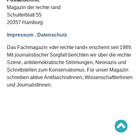
Schwerpunkt AFD-Verbot
Magazin der rechte rand
Schwerpunkt zur USA und Faschist Trump
Schwerpunkt »Identitäre Bewegung«
Schulterblatt 55
Schwerpunkt NSU
20357 Hamburg
Schwerpunkt »Reichsbürger«
Schwerpunkt NPD
Impressum
.
Datenschutz
AUSGABEN
Das Fachmagazin »der rechte rand« erscheint seit 1989.
Ausgaben Übersicht
Mit journalistischer Sorgfalt berichten wir über die rechte
Ausgabe 221
Szene, antidemokratische Strömungen, Neonazis und
Ausgabe 220
Ausgabe 219
Schnittstellen zum Konservatismus. Für unser Magazin
Ausgabe 218
schreiben aktive AntifaschistInnen, WissenschaftlerInnen
Ausgabe 217
Ausgabe 216
und JournalistInnen.