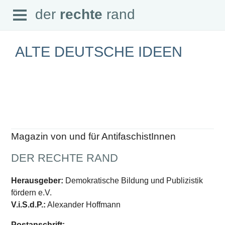
Open
der
rechte
rand
der
rechte
rand
Menu
ALTE DEUTSCHE IDEEN
SEITEN
Home
Aktuell
Suche
Magazin von und für AntifaschistInnen
Magazin
Audio
DER RECHTE RAND
Abonnement
Downloads
Impressum
Herausgeber:
Demokratische Bildung und Publizistik
Datenschutz
fördern e.V.
SCHWERPUNKTE
V.i.S.d.P.:
Alexander Hoffmann
Schwerpunkte Übersicht
Postanschrift: