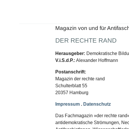
Schwerpunkt NPD
AUSGABEN
Ausgaben Übersicht
Magazin von und für Antifasc
Ausgabe 221
Ausgabe 220
Ausgabe 219
DER RECHTE RAND
Ausgabe 218
Ausgabe 217
Herausgeber:
Demokratische Bildun
Ausgabe 216
V.i.S.d.P.:
Alexander Hoffmann
Postanschrift:
Magazin der rechte rand
Schulterblatt 55
20357 Hamburg
Impressum
.
Datenschutz
Das Fachmagazin »der rechte rand« er
antidemokratische Strömungen, Neon