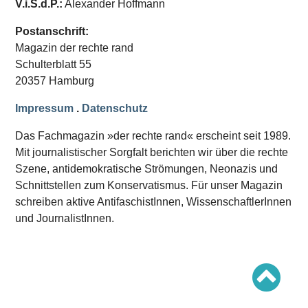
V.i.S.d.P.:
Alexander Hoffmann
Schwerpunkt AFD-Verbot
Schwerpunkt zur USA und Faschist Trump
Schwerpunkt »Identitäre Bewegung«
Postanschrift:
Schwerpunkt NSU
Magazin der rechte rand
Schwerpunkt »Reichsbürger«
Schwerpunkt NPD
Schulterblatt 55
20357 Hamburg
AUSGABEN
Impressum
.
Datenschutz
Ausgaben Übersicht
Ausgabe 221
Das Fachmagazin »der rechte rand« erscheint seit 1989.
Ausgabe 220
Ausgabe 219
Mit journalistischer Sorgfalt berichten wir über die rechte
Ausgabe 218
Szene, antidemokratische Strömungen, Neonazis und
Ausgabe 217
Schnittstellen zum Konservatismus. Für unser Magazin
Ausgabe 216
schreiben aktive AntifaschistInnen, WissenschaftlerInnen
und JournalistInnen.