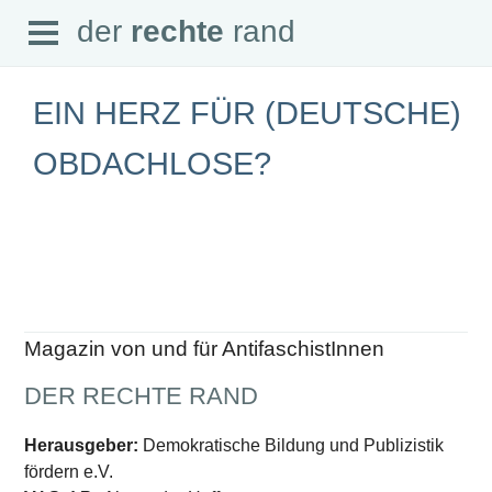
Open
der
rechte
rand
der
rechte
rand
Menu
EIN HERZ FÜR (DEUTSCHE)
OBDACHLOSE?
SEITEN
Home
Aktuell
Suche
Magazin
Audio
Abonnement
Magazin von und für AntifaschistInnen
Downloads
Impressum
DER RECHTE RAND
Datenschutz
SCHWERPUNKTE
Herausgeber:
Demokratische Bildung und Publizistik
fördern e.V.
Schwerpunkte Übersicht