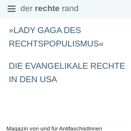
Open
der
rechte
rand
der
rechte
rand
Menu
»LADY GAGA DES
RECHTSPOPULISMUS«
SEITEN
DIE EVANGELIKALE RECHTE
Home
Aktuell
Suche
IN DEN USA
Magazin
Audio
Abonnement
Downloads
Impressum
Datenschutz
SCHWERPUNKTE
Magazin von und für AntifaschistInnen
Schwerpunkte Übersicht