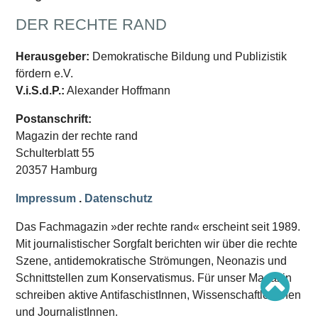
Schwerpunkt AFD-Verbot
Schwerpunkt zur USA und Faschist Trump
DER RECHTE RAND
Schwerpunkt »Identitäre Bewegung«
Schwerpunkt NSU
Schwerpunkt »Reichsbürger«
Herausgeber:
Demokratische Bildung und Publizistik
Schwerpunkt NPD
fördern e.V.
V.i.S.d.P.:
Alexander Hoffmann
AUSGABEN
Postanschrift:
Ausgaben Übersicht
Ausgabe 221
Magazin der rechte rand
Ausgabe 220
Schulterblatt 55
Ausgabe 219
Ausgabe 218
20357 Hamburg
Ausgabe 217
Ausgabe 216
Impressum
.
Datenschutz
Das Fachmagazin »der rechte rand« erscheint seit 1989.
Mit journalistischer Sorgfalt berichten wir über die rechte
Szene, antidemokratische Strömungen, Neonazis und
Schnittstellen zum Konservatismus. Für unser Magazin
schreiben aktive AntifaschistInnen, WissenschaftlerInnen
und JournalistInnen.