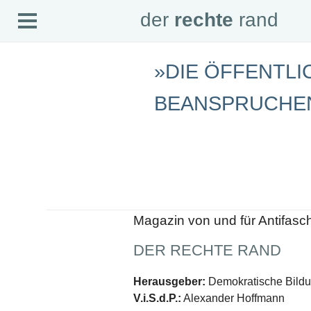
Open
der
rechte
rand
der
rechte
rand
Menu
»DIE ÖFFENTL
SEITEN
BEANSPRUCHE
Home
Aktuell
Suche
Magazin
Audio
Abonnement
Downloads
Impressum
Datenschutz
Magazin von und für Antifasc
SCHWERPUNKTE
Schwerpunkte Übersicht
DER RECHTE RAND
Schwerpunkt AFD-Verbot
Schwerpunkt zur USA und Faschist Trump
Herausgeber:
Demokratische Bildun
Schwerpunkt »Identitäre Bewegung«
Schwerpunkt NSU
V.i.S.d.P.:
Alexander Hoffmann
Schwerpunkt »Reichsbürger«