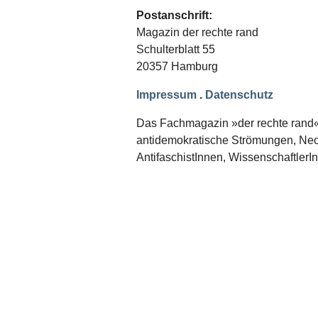
Schwerpunkt NPD
Postanschrift:
Magazin der rechte rand
AUSGABEN
Schulterblatt 55
Ausgaben Übersicht
20357 Hamburg
Ausgabe 221
Ausgabe 220
Impressum
.
Datenschutz
Ausgabe 219
Ausgabe 218
Ausgabe 217
Das Fachmagazin »der rechte rand« er
Ausgabe 216
antidemokratische Strömungen, Neon
AntifaschistInnen, WissenschaftlerI