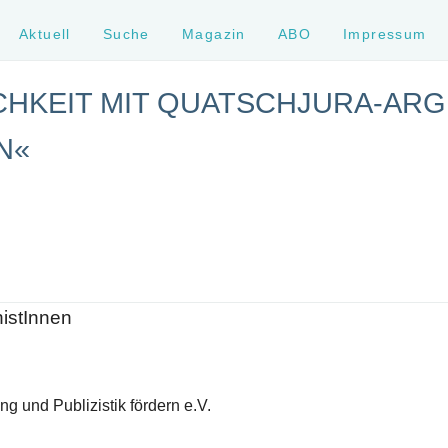
Aktuell
Suche
Magazin
ABO
Impressum
ICHKEIT MIT QUATSCHJURA-AR
N«
histInnen
g und Publizistik fördern e.V.