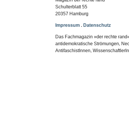
Schwerpunkt NPD
Schulterblatt 55
20357 Hamburg
AUSGABEN
Ausgaben Übersicht
Impressum
.
Datenschutz
Ausgabe 221
Ausgabe 220
Das Fachmagazin »der rechte rand« er
Ausgabe 219
antidemokratische Strömungen, Neon
Ausgabe 218
Ausgabe 217
AntifaschistInnen, WissenschaftlerI
Ausgabe 216