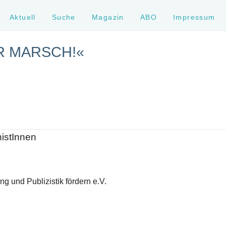
Aktuell
Suche
Magazin
ABO
Impressum
R MARSCH!«
histInnen
g und Publizistik fördern e.V.