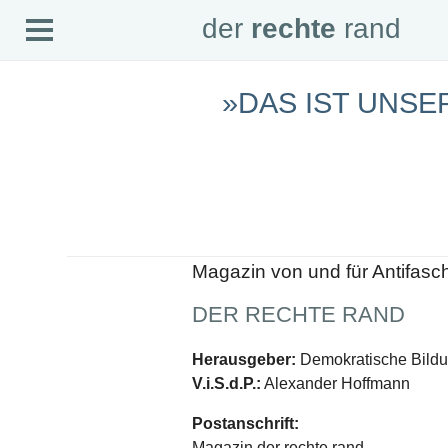
Open
der
rechte
rand
der
rechte
rand
Menu
»DAS IST UNSE
SEITEN
Home
Aktuell
Suche
Magazin
Audio
Abonnement
Downloads
Impressum
Magazin von und für Antifasc
Datenschutz
DER RECHTE RAND
SCHWERPUNKTE
Schwerpunkte Übersicht
Herausgeber:
Demokratische Bildun
Schwerpunkt AFD-Verbot
V.i.S.d.P.:
Alexander Hoffmann
Schwerpunkt zur USA und Faschist Trump
Schwerpunkt »Identitäre Bewegung«
Postanschrift:
Schwerpunkt NSU
Schwerpunkt »Reichsbürger«
Magazin der rechte rand