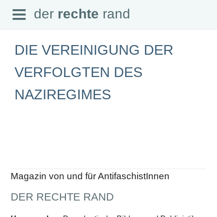
Open
der
rechte
rand
der
rechte
rand
Menu
DIE VEREINIGUNG DER
VERFOLGTEN DES
NAZIREGIMES
SEITEN
Home
Aktuell
Suche
Magazin
Audio
Abonnement
Downloads
Impressum
Magazin von und für AntifaschistInnen
Datenschutz
DER RECHTE RAND
SCHWERPUNKTE
Schwerpunkte Übersicht