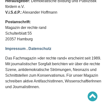
Herausgeber:
Demokratische Bildung und Publizistik
Schwerpunkt AFD-Verbot
Schwerpunkt zur USA und Faschist Trump
fördern e.V.
Schwerpunkt »Identitäre Bewegung«
V.i.S.d.P.:
Alexander Hoffmann
Schwerpunkt NSU
Schwerpunkt »Reichsbürger«
Postanschrift:
Schwerpunkt NPD
Magazin der rechte rand
AUSGABEN
Schulterblatt 55
20357 Hamburg
Ausgaben Übersicht
Ausgabe 221
Ausgabe 220
Impressum
.
Datenschutz
Ausgabe 219
Ausgabe 218
Das Fachmagazin »der rechte rand« erscheint seit 1989.
Ausgabe 217
Mit journalistischer Sorgfalt berichten wir über die rechte
Ausgabe 216
Szene, antidemokratische Strömungen, Neonazis und
Schnittstellen zum Konservatismus. Für unser Magazin
schreiben aktive AntifaschistInnen, WissenschaftlerInnen
und JournalistInnen.