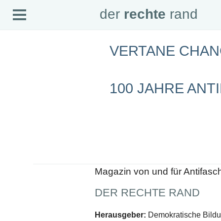
Open
der
rechte
rand
der
rechte
rand
Menu
VERTANE CHAN
SEITEN
Home
Aktuell
100 JAHRE ANTI
Suche
Magazin
Audio
Abonnement
Downloads
Impressum
Datenschutz
SCHWERPUNKTE
Magazin von und für Antifasc
Schwerpunkte Übersicht
Schwerpunkt AFD-Verbot
DER RECHTE RAND
Schwerpunkt zur USA und Faschist Trump
Schwerpunkt »Identitäre Bewegung«
Schwerpunkt NSU
Herausgeber:
Demokratische Bildun
Schwerpunkt »Reichsbürger«