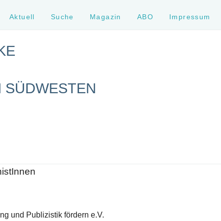
Aktuell
Suche
Magazin
ABO
Impressum
KE
M SÜDWESTEN
histInnen
g und Publizistik fördern e.V.