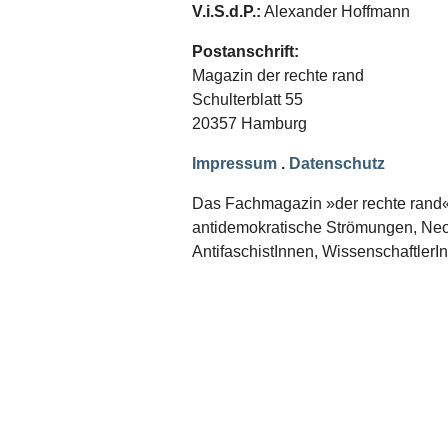
Schwerpunkt NPD
V.i.S.d.P.:
Alexander Hoffmann
AUSGABEN
Postanschrift:
Magazin der rechte rand
Ausgaben Übersicht
Schulterblatt 55
Ausgabe 221
Ausgabe 220
20357 Hamburg
Ausgabe 219
Ausgabe 218
Impressum
.
Datenschutz
Ausgabe 217
Ausgabe 216
Das Fachmagazin »der rechte rand« er
antidemokratische Strömungen, Neon
AntifaschistInnen, WissenschaftlerI