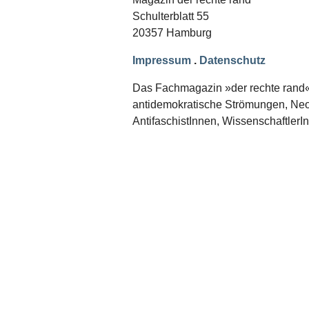
Schwerpunkt NPD
Schulterblatt 55
20357 Hamburg
AUSGABEN
Ausgaben Übersicht
Impressum
.
Datenschutz
Ausgabe 221
Ausgabe 220
Das Fachmagazin »der rechte rand« er
Ausgabe 219
antidemokratische Strömungen, Neon
Ausgabe 218
Ausgabe 217
AntifaschistInnen, WissenschaftlerI
Ausgabe 216