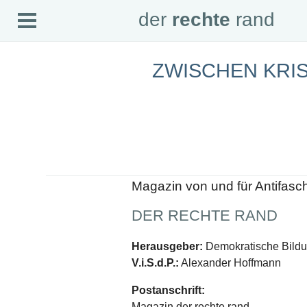
Open
der
rechte
rand
der
rechte
rand
Menu
ZWISCHEN KRI
SEITEN
Home
Aktuell
Suche
Magazin
Audio
Abonnement
Downloads
Impressum
Magazin von und für Antifasc
Datenschutz
DER RECHTE RAND
SCHWERPUNKTE
Schwerpunkte Übersicht
Herausgeber:
Demokratische Bildun
Schwerpunkt AFD-Verbot
V.i.S.d.P.:
Alexander Hoffmann
Schwerpunkt zur USA und Faschist Trump
Schwerpunkt »Identitäre Bewegung«
Postanschrift:
Schwerpunkt NSU
Schwerpunkt »Reichsbürger«
Magazin der rechte rand