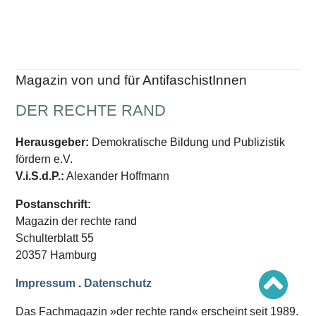
Schwerpunkt AFD-Verbot
Schwerpunkt zur USA und Faschist Trump
Schwerpunkt »Identitäre Bewegung«
Schwerpunkt NSU
Schwerpunkt »Reichsbürger«
Schwerpunkt NPD
Magazin von und für AntifaschistInnen
AUSGABEN
DER RECHTE RAND
Ausgaben Übersicht
Ausgabe 221
Herausgeber:
Demokratische Bildung und Publizistik
Ausgabe 220
Ausgabe 219
fördern e.V.
Ausgabe 218
V.i.S.d.P.:
Alexander Hoffmann
Ausgabe 217
Ausgabe 216
Postanschrift:
Magazin der rechte rand
Schulterblatt 55
20357 Hamburg
Impressum
.
Datenschutz
Das Fachmagazin »der rechte rand« erscheint seit 1989.