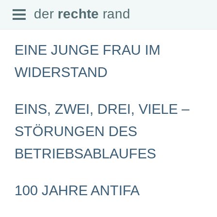
Open
der
rechte
rand
der
rechte
rand
Menu
EINE JUNGE FRAU IM
WIDERSTAND
SEITEN
EINS, ZWEI, DREI, VIELE –
Home
Aktuell
Suche
STÖRUNGEN DES
Magazin
Audio
BETRIEBSABLAUFES
Abonnement
Downloads
Impressum
Datenschutz
100 JAHRE ANTIFA
SCHWERPUNKTE
Schwerpunkte Übersicht