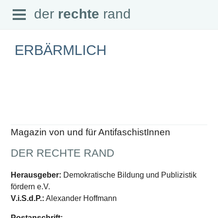
Open
der
rechte
rand
der
rechte
rand
Menu
ERBÄRMLICH
SEITEN
Home
Aktuell
Suche
Magazin von und für AntifaschistInnen
Magazin
Audio
DER RECHTE RAND
Abonnement
Downloads
Impressum
Herausgeber:
Demokratische Bildung und Publizistik
Datenschutz
fördern e.V.
SCHWERPUNKTE
V.i.S.d.P.:
Alexander Hoffmann
Schwerpunkte Übersicht
Postanschrift: