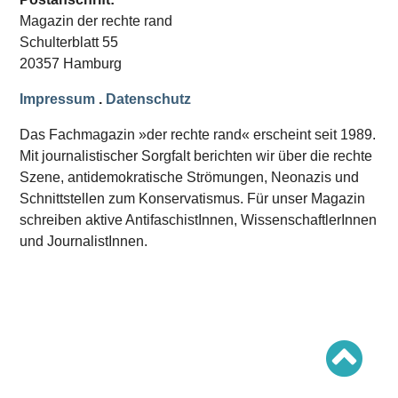
Schwerpunkt AFD-Verbot
Magazin der rechte rand
Schwerpunkt zur USA und Faschist Trump
Schwerpunkt »Identitäre Bewegung«
Schulterblatt 55
Schwerpunkt NSU
20357 Hamburg
Schwerpunkt »Reichsbürger«
Schwerpunkt NPD
Impressum
.
Datenschutz
AUSGABEN
Das Fachmagazin »der rechte rand« erscheint seit 1989.
Ausgaben Übersicht
Mit journalistischer Sorgfalt berichten wir über die rechte
Ausgabe 221
Szene, antidemokratische Strömungen, Neonazis und
Ausgabe 220
Ausgabe 219
Schnittstellen zum Konservatismus. Für unser Magazin
Ausgabe 218
schreiben aktive AntifaschistInnen, WissenschaftlerInnen
Ausgabe 217
Ausgabe 216
und JournalistInnen.