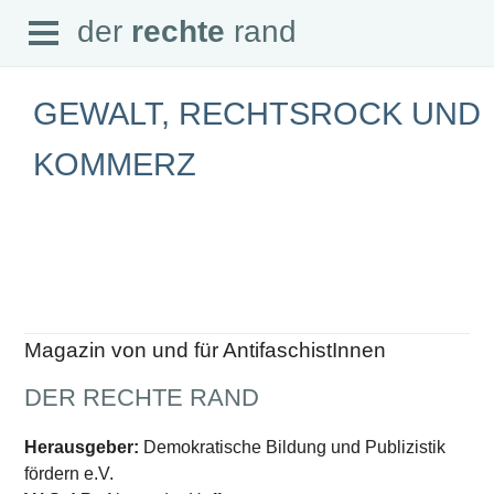
Open
der
rechte
rand
der
rechte
rand
Menu
GEWALT, RECHTSROCK UND
KOMMERZ
SEITEN
Home
Aktuell
Suche
Magazin
Audio
Abonnement
Magazin von und für AntifaschistInnen
Downloads
Impressum
DER RECHTE RAND
Datenschutz
SCHWERPUNKTE
Herausgeber:
Demokratische Bildung und Publizistik
fördern e.V.
Schwerpunkte Übersicht