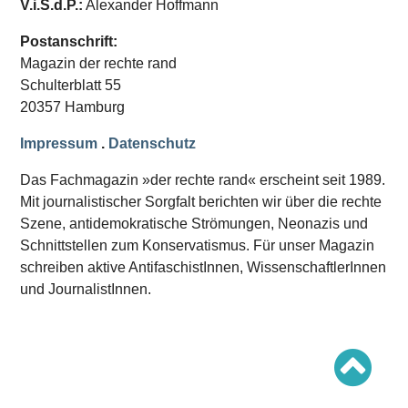
V.i.S.d.P.:
Alexander Hoffmann
Schwerpunkt AFD-Verbot
Schwerpunkt zur USA und Faschist Trump
Schwerpunkt »Identitäre Bewegung«
Postanschrift:
Schwerpunkt NSU
Magazin der rechte rand
Schwerpunkt »Reichsbürger«
Schwerpunkt NPD
Schulterblatt 55
20357 Hamburg
AUSGABEN
Impressum
.
Datenschutz
Ausgaben Übersicht
Ausgabe 221
Das Fachmagazin »der rechte rand« erscheint seit 1989.
Ausgabe 220
Ausgabe 219
Mit journalistischer Sorgfalt berichten wir über die rechte
Ausgabe 218
Szene, antidemokratische Strömungen, Neonazis und
Ausgabe 217
Schnittstellen zum Konservatismus. Für unser Magazin
Ausgabe 216
schreiben aktive AntifaschistInnen, WissenschaftlerInnen
und JournalistInnen.