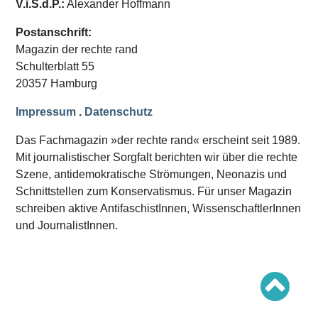
V.i.S.d.P.:
Alexander Hoffmann
Schwerpunkt AFD-Verbot
Schwerpunkt zur USA und Faschist Trump
Schwerpunkt »Identitäre Bewegung«
Postanschrift:
Schwerpunkt NSU
Magazin der rechte rand
Schwerpunkt »Reichsbürger«
Schwerpunkt NPD
Schulterblatt 55
20357 Hamburg
AUSGABEN
Impressum
.
Datenschutz
Ausgaben Übersicht
Ausgabe 221
Das Fachmagazin »der rechte rand« erscheint seit 1989.
Ausgabe 220
Ausgabe 219
Mit journalistischer Sorgfalt berichten wir über die rechte
Ausgabe 218
Szene, antidemokratische Strömungen, Neonazis und
Ausgabe 217
Schnittstellen zum Konservatismus. Für unser Magazin
Ausgabe 216
schreiben aktive AntifaschistInnen, WissenschaftlerInnen
und JournalistInnen.