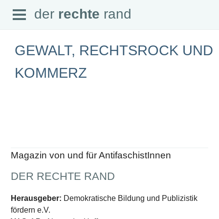
Open
der
rechte
rand
der
rechte
rand
Menu
GEWALT, RECHTSROCK UND
KOMMERZ
SEITEN
Home
Aktuell
Suche
Magazin
Audio
Abonnement
Magazin von und für AntifaschistInnen
Downloads
Impressum
DER RECHTE RAND
Datenschutz
SCHWERPUNKTE
Herausgeber:
Demokratische Bildung und Publizistik
fördern e.V.
Schwerpunkte Übersicht