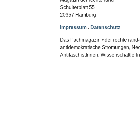
Schwerpunkt NPD
Schulterblatt 55
20357 Hamburg
AUSGABEN
Ausgaben Übersicht
Impressum
.
Datenschutz
Ausgabe 221
Ausgabe 220
Das Fachmagazin »der rechte rand« er
Ausgabe 219
antidemokratische Strömungen, Neon
Ausgabe 218
Ausgabe 217
AntifaschistInnen, WissenschaftlerI
Ausgabe 216