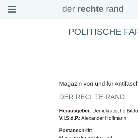
Open
der
rechte
rand
der
rechte
rand
Menu
POLITISCHE F
SEITEN
Home
Aktuell
Suche
Magazin
Audio
Abonnement
Downloads
Impressum
Magazin von und für Antifasc
Datenschutz
DER RECHTE RAND
SCHWERPUNKTE
Schwerpunkte Übersicht
Herausgeber:
Demokratische Bildun
Schwerpunkt AFD-Verbot
V.i.S.d.P.:
Alexander Hoffmann
Schwerpunkt zur USA und Faschist Trump
Schwerpunkt »Identitäre Bewegung«
Postanschrift:
Schwerpunkt NSU
Schwerpunkt »Reichsbürger«
Magazin der rechte rand