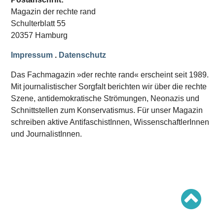
Schwerpunkt AFD-Verbot
Magazin der rechte rand
Schwerpunkt zur USA und Faschist Trump
Schwerpunkt »Identitäre Bewegung«
Schulterblatt 55
Schwerpunkt NSU
20357 Hamburg
Schwerpunkt »Reichsbürger«
Schwerpunkt NPD
Impressum
.
Datenschutz
AUSGABEN
Das Fachmagazin »der rechte rand« erscheint seit 1989.
Ausgaben Übersicht
Mit journalistischer Sorgfalt berichten wir über die rechte
Ausgabe 221
Szene, antidemokratische Strömungen, Neonazis und
Ausgabe 220
Ausgabe 219
Schnittstellen zum Konservatismus. Für unser Magazin
Ausgabe 218
schreiben aktive AntifaschistInnen, WissenschaftlerInnen
Ausgabe 217
Ausgabe 216
und JournalistInnen.