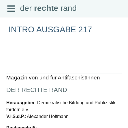
Open
der
rechte
rand
der
rechte
rand
Menu
INTRO AUSGABE 217
SEITEN
Home
Aktuell
Suche
Magazin von und für AntifaschistInnen
Magazin
Audio
DER RECHTE RAND
Abonnement
Downloads
Impressum
Herausgeber:
Demokratische Bildung und Publizistik
Datenschutz
fördern e.V.
SCHWERPUNKTE
V.i.S.d.P.:
Alexander Hoffmann
Schwerpunkte Übersicht
Postanschrift: