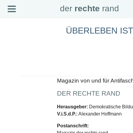
Open
der
rechte
rand
der
rechte
rand
Menu
ÜBERLEBEN IST
SEITEN
Home
Aktuell
Suche
Magazin
Audio
Abonnement
Downloads
Impressum
Magazin von und für Antifasc
Datenschutz
DER RECHTE RAND
SCHWERPUNKTE
Schwerpunkte Übersicht
Herausgeber:
Demokratische Bildun
Schwerpunkt AFD-Verbot
V.i.S.d.P.:
Alexander Hoffmann
Schwerpunkt zur USA und Faschist Trump
Schwerpunkt »Identitäre Bewegung«
Postanschrift:
Schwerpunkt NSU
Schwerpunkt »Reichsbürger«
Magazin der rechte rand