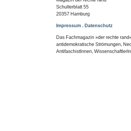
Schwerpunkt NPD
Schulterblatt 55
20357 Hamburg
AUSGABEN
Ausgaben Übersicht
Impressum
.
Datenschutz
Ausgabe 221
Ausgabe 220
Das Fachmagazin »der rechte rand« er
Ausgabe 219
antidemokratische Strömungen, Neon
Ausgabe 218
Ausgabe 217
AntifaschistInnen, WissenschaftlerI
Ausgabe 216