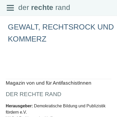
Open
der
rechte
rand
der
rechte
rand
Menu
GEWALT, RECHTSROCK UND
KOMMERZ
SEITEN
Home
Aktuell
Suche
Magazin
Audio
Abonnement
Magazin von und für AntifaschistInnen
Downloads
Impressum
DER RECHTE RAND
Datenschutz
SCHWERPUNKTE
Herausgeber:
Demokratische Bildung und Publizistik
fördern e.V.
Schwerpunkte Übersicht