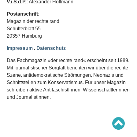
V.i.S.d.P.:
Alexander Hoffmann
Schwerpunkt AFD-Verbot
Schwerpunkt zur USA und Faschist Trump
Schwerpunkt »Identitäre Bewegung«
Postanschrift:
Schwerpunkt NSU
Magazin der rechte rand
Schwerpunkt »Reichsbürger«
Schwerpunkt NPD
Schulterblatt 55
20357 Hamburg
AUSGABEN
Impressum
.
Datenschutz
Ausgaben Übersicht
Ausgabe 221
Das Fachmagazin »der rechte rand« erscheint seit 1989.
Ausgabe 220
Ausgabe 219
Mit journalistischer Sorgfalt berichten wir über die rechte
Ausgabe 218
Szene, antidemokratische Strömungen, Neonazis und
Ausgabe 217
Schnittstellen zum Konservatismus. Für unser Magazin
Ausgabe 216
schreiben aktive AntifaschistInnen, WissenschaftlerInnen
und JournalistInnen.