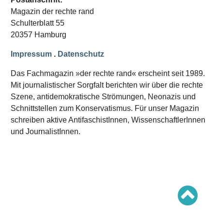
Schwerpunkt AFD-Verbot
Magazin der rechte rand
Schwerpunkt zur USA und Faschist Trump
Schwerpunkt »Identitäre Bewegung«
Schulterblatt 55
Schwerpunkt NSU
20357 Hamburg
Schwerpunkt »Reichsbürger«
Schwerpunkt NPD
Impressum
.
Datenschutz
AUSGABEN
Das Fachmagazin »der rechte rand« erscheint seit 1989.
Ausgaben Übersicht
Mit journalistischer Sorgfalt berichten wir über die rechte
Ausgabe 221
Szene, antidemokratische Strömungen, Neonazis und
Ausgabe 220
Ausgabe 219
Schnittstellen zum Konservatismus. Für unser Magazin
Ausgabe 218
schreiben aktive AntifaschistInnen, WissenschaftlerInnen
Ausgabe 217
Ausgabe 216
und JournalistInnen.