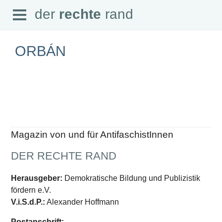
Open
der
rechte
rand
der
rechte
rand
Menu
ORBÁN
SEITEN
Home
Aktuell
Suche
Magazin von und für AntifaschistInnen
Magazin
Audio
DER RECHTE RAND
Abonnement
Downloads
Impressum
Herausgeber:
Demokratische Bildung und Publizistik
Datenschutz
fördern e.V.
SCHWERPUNKTE
V.i.S.d.P.:
Alexander Hoffmann
Schwerpunkte Übersicht
Postanschrift: