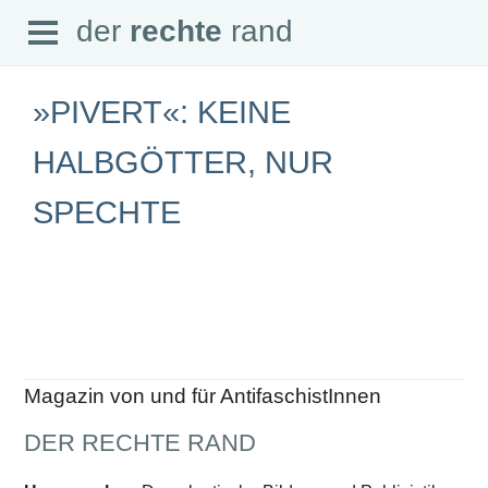
Open
der
rechte
rand
der
rechte
rand
Menu
»PIVERT«: KEINE
HALBGÖTTER, NUR
SPECHTE
SEITEN
Home
Aktuell
Suche
Magazin
Audio
Abonnement
Downloads
Impressum
Magazin von und für AntifaschistInnen
Datenschutz
DER RECHTE RAND
SCHWERPUNKTE
Schwerpunkte Übersicht