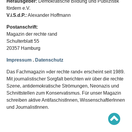
Herausgeber:
Demokratische Bildung und Publizistik
Schwerpunkt AFD-Verbot
Schwerpunkt zur USA und Faschist Trump
fördern e.V.
Schwerpunkt »Identitäre Bewegung«
V.i.S.d.P.:
Alexander Hoffmann
Schwerpunkt NSU
Schwerpunkt »Reichsbürger«
Postanschrift:
Schwerpunkt NPD
Magazin der rechte rand
AUSGABEN
Schulterblatt 55
20357 Hamburg
Ausgaben Übersicht
Ausgabe 221
Ausgabe 220
Impressum
.
Datenschutz
Ausgabe 219
Ausgabe 218
Das Fachmagazin »der rechte rand« erscheint seit 1989.
Ausgabe 217
Mit journalistischer Sorgfalt berichten wir über die rechte
Ausgabe 216
Szene, antidemokratische Strömungen, Neonazis und
Schnittstellen zum Konservatismus. Für unser Magazin
schreiben aktive AntifaschistInnen, WissenschaftlerInnen
und JournalistInnen.