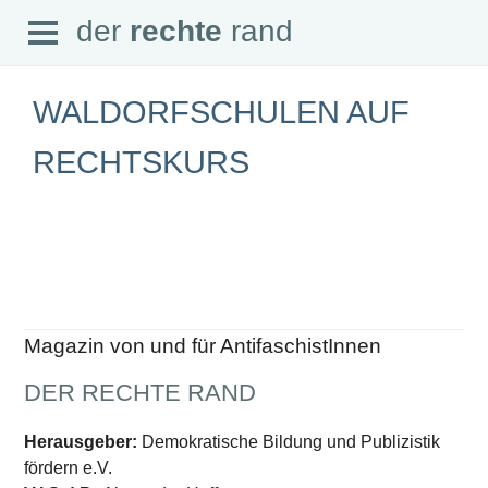
Open
der
rechte
rand
der
rechte
rand
Menu
WALDORFSCHULEN AUF
RECHTSKURS
SEITEN
Home
Aktuell
Suche
Magazin
Audio
Abonnement
Magazin von und für AntifaschistInnen
Downloads
Impressum
DER RECHTE RAND
Datenschutz
SCHWERPUNKTE
Herausgeber:
Demokratische Bildung und Publizistik
fördern e.V.
Schwerpunkte Übersicht