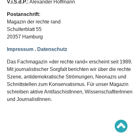
V.i.S.d.P.:
Alexander Hoffmann
Schwerpunkt AFD-Verbot
Schwerpunkt zur USA und Faschist Trump
Schwerpunkt »Identitäre Bewegung«
Postanschrift:
Schwerpunkt NSU
Magazin der rechte rand
Schwerpunkt »Reichsbürger«
Schwerpunkt NPD
Schulterblatt 55
20357 Hamburg
AUSGABEN
Impressum
.
Datenschutz
Ausgaben Übersicht
Ausgabe 221
Das Fachmagazin »der rechte rand« erscheint seit 1989.
Ausgabe 220
Ausgabe 219
Mit journalistischer Sorgfalt berichten wir über die rechte
Ausgabe 218
Szene, antidemokratische Strömungen, Neonazis und
Ausgabe 217
Schnittstellen zum Konservatismus. Für unser Magazin
Ausgabe 216
schreiben aktive AntifaschistInnen, WissenschaftlerInnen
und JournalistInnen.