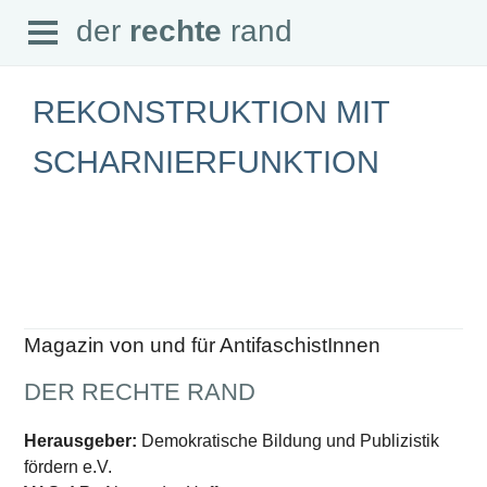
Open
der
rechte
rand
der
rechte
rand
Menu
REKONSTRUKTION MIT
SCHARNIERFUNKTION
SEITEN
Home
Aktuell
Suche
Magazin
Audio
Abonnement
Magazin von und für AntifaschistInnen
Downloads
Impressum
DER RECHTE RAND
Datenschutz
SCHWERPUNKTE
Herausgeber:
Demokratische Bildung und Publizistik
fördern e.V.
Schwerpunkte Übersicht