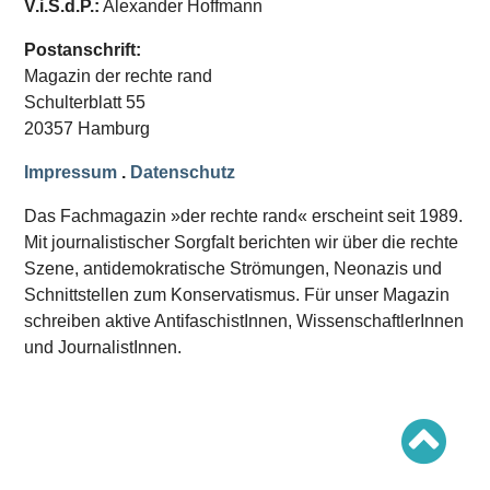
V.i.S.d.P.:
Alexander Hoffmann
Schwerpunkt AFD-Verbot
Schwerpunkt zur USA und Faschist Trump
Schwerpunkt »Identitäre Bewegung«
Postanschrift:
Schwerpunkt NSU
Magazin der rechte rand
Schwerpunkt »Reichsbürger«
Schwerpunkt NPD
Schulterblatt 55
20357 Hamburg
AUSGABEN
Impressum
.
Datenschutz
Ausgaben Übersicht
Ausgabe 221
Das Fachmagazin »der rechte rand« erscheint seit 1989.
Ausgabe 220
Ausgabe 219
Mit journalistischer Sorgfalt berichten wir über die rechte
Ausgabe 218
Szene, antidemokratische Strömungen, Neonazis und
Ausgabe 217
Schnittstellen zum Konservatismus. Für unser Magazin
Ausgabe 216
schreiben aktive AntifaschistInnen, WissenschaftlerInnen
und JournalistInnen.