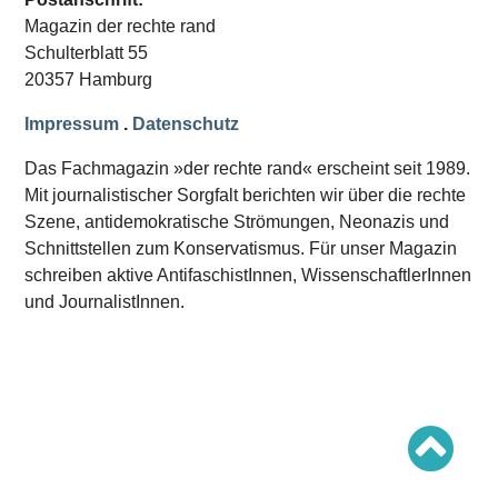
Schwerpunkt AFD-Verbot
Magazin der rechte rand
Schwerpunkt zur USA und Faschist Trump
Schwerpunkt »Identitäre Bewegung«
Schulterblatt 55
Schwerpunkt NSU
20357 Hamburg
Schwerpunkt »Reichsbürger«
Schwerpunkt NPD
Impressum
.
Datenschutz
AUSGABEN
Das Fachmagazin »der rechte rand« erscheint seit 1989.
Ausgaben Übersicht
Mit journalistischer Sorgfalt berichten wir über die rechte
Ausgabe 221
Szene, antidemokratische Strömungen, Neonazis und
Ausgabe 220
Ausgabe 219
Schnittstellen zum Konservatismus. Für unser Magazin
Ausgabe 218
schreiben aktive AntifaschistInnen, WissenschaftlerInnen
Ausgabe 217
Ausgabe 216
und JournalistInnen.