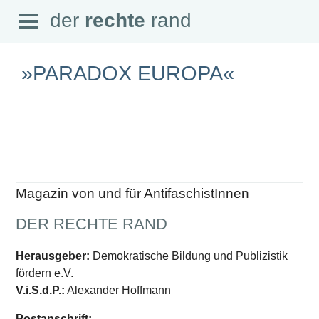
Open
der
rechte
rand
der
rechte
rand
Menu
»PARADOX EUROPA«
SEITEN
Home
Aktuell
Suche
Magazin von und für AntifaschistInnen
Magazin
Audio
DER RECHTE RAND
Abonnement
Downloads
Impressum
Herausgeber:
Demokratische Bildung und Publizistik
Datenschutz
fördern e.V.
SCHWERPUNKTE
V.i.S.d.P.:
Alexander Hoffmann
Schwerpunkte Übersicht
Postanschrift: