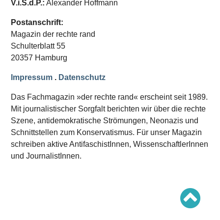
V.i.S.d.P.:
Alexander Hoffmann
Schwerpunkt AFD-Verbot
Schwerpunkt zur USA und Faschist Trump
Schwerpunkt »Identitäre Bewegung«
Postanschrift:
Schwerpunkt NSU
Magazin der rechte rand
Schwerpunkt »Reichsbürger«
Schwerpunkt NPD
Schulterblatt 55
20357 Hamburg
AUSGABEN
Impressum
.
Datenschutz
Ausgaben Übersicht
Ausgabe 221
Das Fachmagazin »der rechte rand« erscheint seit 1989.
Ausgabe 220
Ausgabe 219
Mit journalistischer Sorgfalt berichten wir über die rechte
Ausgabe 218
Szene, antidemokratische Strömungen, Neonazis und
Ausgabe 217
Schnittstellen zum Konservatismus. Für unser Magazin
Ausgabe 216
schreiben aktive AntifaschistInnen, WissenschaftlerInnen
und JournalistInnen.