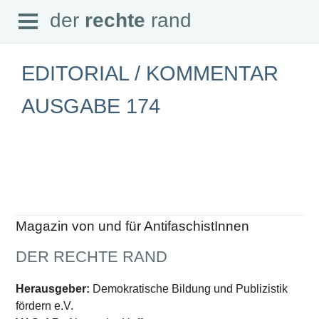
Open
der
rechte
rand
der
rechte
rand
Menu
EDITORIAL / KOMMENTAR
AUSGABE 174
SEITEN
Home
Aktuell
Suche
Magazin
Audio
Abonnement
Magazin von und für AntifaschistInnen
Downloads
Impressum
DER RECHTE RAND
Datenschutz
SCHWERPUNKTE
Herausgeber:
Demokratische Bildung und Publizistik
fördern e.V.
Schwerpunkte Übersicht