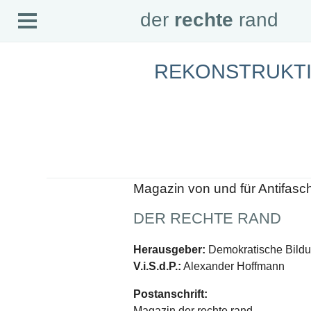
Open
der
rechte
rand
der
rechte
rand
Menu
REKONSTRUKTI
SEITEN
Home
Aktuell
Suche
Magazin
Audio
Abonnement
Downloads
Impressum
Magazin von und für Antifasc
Datenschutz
DER RECHTE RAND
SCHWERPUNKTE
Schwerpunkte Übersicht
Herausgeber:
Demokratische Bildun
Schwerpunkt AFD-Verbot
V.i.S.d.P.:
Alexander Hoffmann
Schwerpunkt zur USA und Faschist Trump
Schwerpunkt »Identitäre Bewegung«
Postanschrift:
Schwerpunkt NSU
Schwerpunkt »Reichsbürger«
Magazin der rechte rand