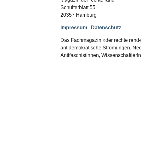
Schwerpunkt NPD
Schulterblatt 55
20357 Hamburg
AUSGABEN
Ausgaben Übersicht
Impressum
.
Datenschutz
Ausgabe 221
Ausgabe 220
Das Fachmagazin »der rechte rand« er
Ausgabe 219
antidemokratische Strömungen, Neon
Ausgabe 218
Ausgabe 217
AntifaschistInnen, WissenschaftlerI
Ausgabe 216