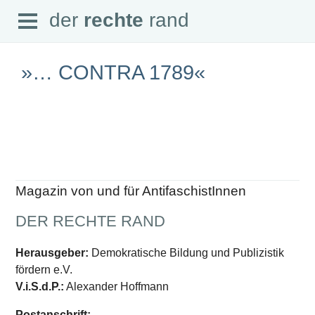
Open
der
rechte
rand
der
rechte
rand
Menu
»… CONTRA 1789«
SEITEN
Home
Aktuell
Suche
Magazin von und für AntifaschistInnen
Magazin
Audio
DER RECHTE RAND
Abonnement
Downloads
Impressum
Herausgeber:
Demokratische Bildung und Publizistik
Datenschutz
fördern e.V.
SCHWERPUNKTE
V.i.S.d.P.:
Alexander Hoffmann
Schwerpunkte Übersicht
Postanschrift: