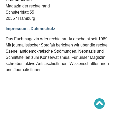
Schwerpunkt AFD-Verbot
Magazin der rechte rand
Schwerpunkt zur USA und Faschist Trump
Schwerpunkt »Identitäre Bewegung«
Schulterblatt 55
Schwerpunkt NSU
20357 Hamburg
Schwerpunkt »Reichsbürger«
Schwerpunkt NPD
Impressum
.
Datenschutz
AUSGABEN
Das Fachmagazin »der rechte rand« erscheint seit 1989.
Ausgaben Übersicht
Mit journalistischer Sorgfalt berichten wir über die rechte
Ausgabe 221
Szene, antidemokratische Strömungen, Neonazis und
Ausgabe 220
Ausgabe 219
Schnittstellen zum Konservatismus. Für unser Magazin
Ausgabe 218
schreiben aktive AntifaschistInnen, WissenschaftlerInnen
Ausgabe 217
Ausgabe 216
und JournalistInnen.