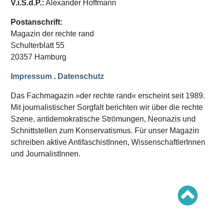
V.i.S.d.P.:
Alexander Hoffmann
Schwerpunkt AFD-Verbot
Schwerpunkt zur USA und Faschist Trump
Schwerpunkt »Identitäre Bewegung«
Postanschrift:
Schwerpunkt NSU
Magazin der rechte rand
Schwerpunkt »Reichsbürger«
Schwerpunkt NPD
Schulterblatt 55
20357 Hamburg
AUSGABEN
Impressum
.
Datenschutz
Ausgaben Übersicht
Ausgabe 221
Das Fachmagazin »der rechte rand« erscheint seit 1989.
Ausgabe 220
Ausgabe 219
Mit journalistischer Sorgfalt berichten wir über die rechte
Ausgabe 218
Szene, antidemokratische Strömungen, Neonazis und
Ausgabe 217
Schnittstellen zum Konservatismus. Für unser Magazin
Ausgabe 216
schreiben aktive AntifaschistInnen, WissenschaftlerInnen
und JournalistInnen.