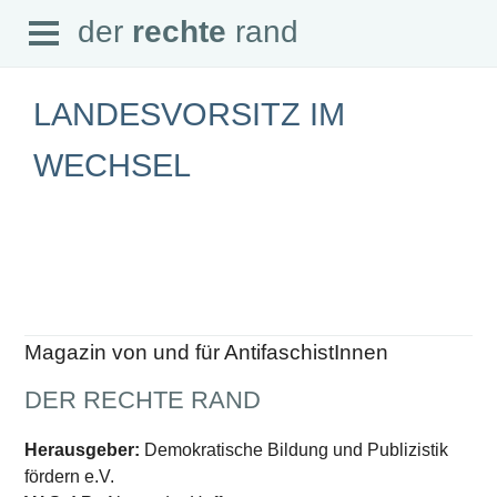
Open
der
rechte
rand
der
rechte
rand
Menu
LANDESVORSITZ IM
WECHSEL
SEITEN
Home
Aktuell
Suche
Magazin
Audio
Abonnement
Magazin von und für AntifaschistInnen
Downloads
Impressum
DER RECHTE RAND
Datenschutz
SCHWERPUNKTE
Herausgeber:
Demokratische Bildung und Publizistik
fördern e.V.
Schwerpunkte Übersicht