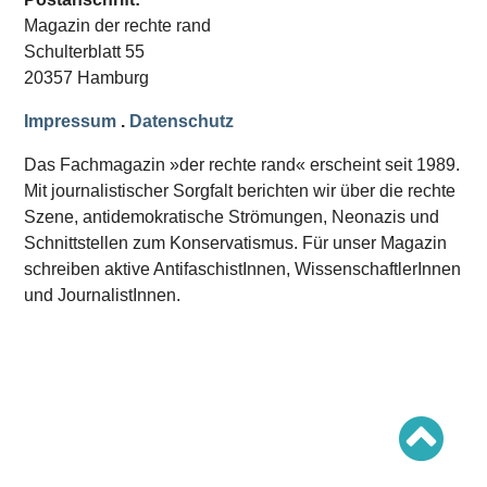
Schwerpunkt AFD-Verbot
Magazin der rechte rand
Schwerpunkt zur USA und Faschist Trump
Schwerpunkt »Identitäre Bewegung«
Schulterblatt 55
Schwerpunkt NSU
20357 Hamburg
Schwerpunkt »Reichsbürger«
Schwerpunkt NPD
Impressum
.
Datenschutz
AUSGABEN
Das Fachmagazin »der rechte rand« erscheint seit 1989.
Ausgaben Übersicht
Mit journalistischer Sorgfalt berichten wir über die rechte
Ausgabe 221
Szene, antidemokratische Strömungen, Neonazis und
Ausgabe 220
Ausgabe 219
Schnittstellen zum Konservatismus. Für unser Magazin
Ausgabe 218
schreiben aktive AntifaschistInnen, WissenschaftlerInnen
Ausgabe 217
Ausgabe 216
und JournalistInnen.