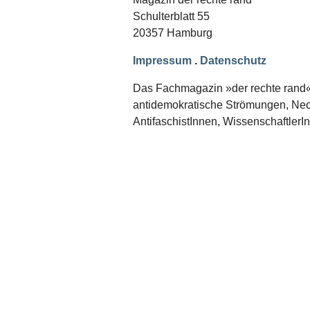
Schwerpunkt NPD
Schulterblatt 55
20357 Hamburg
AUSGABEN
Ausgaben Übersicht
Impressum
.
Datenschutz
Ausgabe 221
Ausgabe 220
Das Fachmagazin »der rechte rand« er
Ausgabe 219
antidemokratische Strömungen, Neon
Ausgabe 218
Ausgabe 217
AntifaschistInnen, WissenschaftlerI
Ausgabe 216