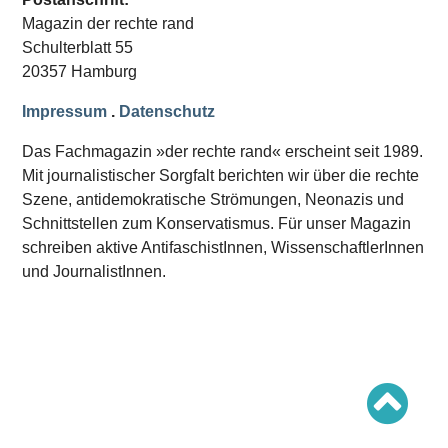
Schwerpunkt AFD-Verbot
Magazin der rechte rand
Schwerpunkt zur USA und Faschist Trump
Schwerpunkt »Identitäre Bewegung«
Schulterblatt 55
Schwerpunkt NSU
20357 Hamburg
Schwerpunkt »Reichsbürger«
Schwerpunkt NPD
Impressum
.
Datenschutz
AUSGABEN
Das Fachmagazin »der rechte rand« erscheint seit 1989.
Ausgaben Übersicht
Mit journalistischer Sorgfalt berichten wir über die rechte
Ausgabe 221
Szene, antidemokratische Strömungen, Neonazis und
Ausgabe 220
Ausgabe 219
Schnittstellen zum Konservatismus. Für unser Magazin
Ausgabe 218
schreiben aktive AntifaschistInnen, WissenschaftlerInnen
Ausgabe 217
Ausgabe 216
und JournalistInnen.