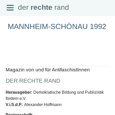
Open
der
rechte
rand
der
rechte
rand
Menu
MANNHEIM-SCHÖNAU 1992
SEITEN
Home
Aktuell
Suche
Magazin von und für AntifaschistInnen
Magazin
Audio
DER RECHTE RAND
Abonnement
Downloads
Impressum
Herausgeber:
Demokratische Bildung und Publizistik
Datenschutz
fördern e.V.
SCHWERPUNKTE
V.i.S.d.P.:
Alexander Hoffmann
Schwerpunkte Übersicht
Postanschrift: