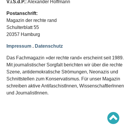
V.i.S.d.P.:
Alexander Hoffmann
Schwerpunkt AFD-Verbot
Schwerpunkt zur USA und Faschist Trump
Schwerpunkt »Identitäre Bewegung«
Postanschrift:
Schwerpunkt NSU
Magazin der rechte rand
Schwerpunkt »Reichsbürger«
Schwerpunkt NPD
Schulterblatt 55
20357 Hamburg
AUSGABEN
Impressum
.
Datenschutz
Ausgaben Übersicht
Ausgabe 221
Das Fachmagazin »der rechte rand« erscheint seit 1989.
Ausgabe 220
Ausgabe 219
Mit journalistischer Sorgfalt berichten wir über die rechte
Ausgabe 218
Szene, antidemokratische Strömungen, Neonazis und
Ausgabe 217
Schnittstellen zum Konservatismus. Für unser Magazin
Ausgabe 216
schreiben aktive AntifaschistInnen, WissenschaftlerInnen
und JournalistInnen.