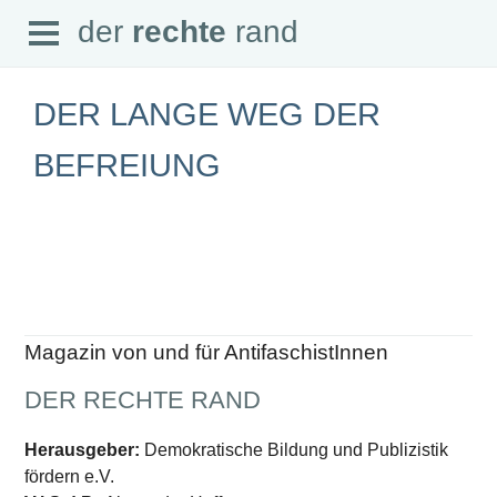
Open
der
rechte
rand
der
rechte
rand
Menu
DER LANGE WEG DER
BEFREIUNG
SEITEN
Home
Aktuell
Suche
Magazin
Audio
Abonnement
Magazin von und für AntifaschistInnen
Downloads
Impressum
DER RECHTE RAND
Datenschutz
SCHWERPUNKTE
Herausgeber:
Demokratische Bildung und Publizistik
fördern e.V.
Schwerpunkte Übersicht