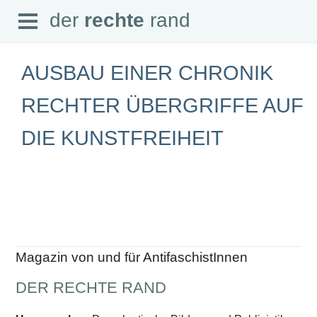
Open
der
rechte
rand
der
rechte
rand
Menu
AUSBAU EINER CHRONIK
RECHTER ÜBERGRIFFE AUF
DIE KUNSTFREIHEIT
SEITEN
Home
Aktuell
Suche
Magazin
Audio
Abonnement
Downloads
Impressum
Magazin von und für AntifaschistInnen
Datenschutz
DER RECHTE RAND
SCHWERPUNKTE
Schwerpunkte Übersicht