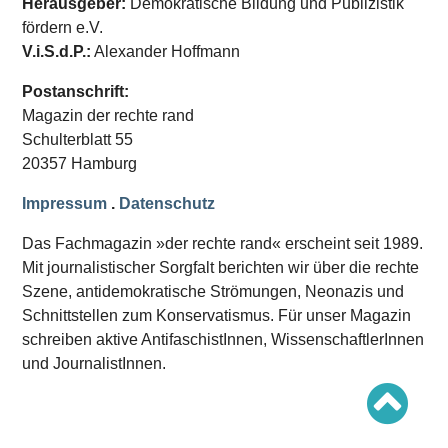
Herausgeber:
Demokratische Bildung und Publizistik
Schwerpunkt AFD-Verbot
Schwerpunkt zur USA und Faschist Trump
fördern e.V.
Schwerpunkt »Identitäre Bewegung«
V.i.S.d.P.:
Alexander Hoffmann
Schwerpunkt NSU
Schwerpunkt »Reichsbürger«
Postanschrift:
Schwerpunkt NPD
Magazin der rechte rand
AUSGABEN
Schulterblatt 55
20357 Hamburg
Ausgaben Übersicht
Ausgabe 221
Ausgabe 220
Impressum
.
Datenschutz
Ausgabe 219
Ausgabe 218
Das Fachmagazin »der rechte rand« erscheint seit 1989.
Ausgabe 217
Mit journalistischer Sorgfalt berichten wir über die rechte
Ausgabe 216
Szene, antidemokratische Strömungen, Neonazis und
Schnittstellen zum Konservatismus. Für unser Magazin
schreiben aktive AntifaschistInnen, WissenschaftlerInnen
und JournalistInnen.