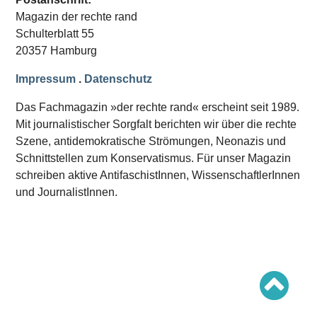
Schwerpunkt AFD-Verbot
Magazin der rechte rand
Schwerpunkt zur USA und Faschist Trump
Schwerpunkt »Identitäre Bewegung«
Schulterblatt 55
Schwerpunkt NSU
20357 Hamburg
Schwerpunkt »Reichsbürger«
Schwerpunkt NPD
Impressum
.
Datenschutz
AUSGABEN
Das Fachmagazin »der rechte rand« erscheint seit 1989.
Ausgaben Übersicht
Mit journalistischer Sorgfalt berichten wir über die rechte
Ausgabe 221
Szene, antidemokratische Strömungen, Neonazis und
Ausgabe 220
Ausgabe 219
Schnittstellen zum Konservatismus. Für unser Magazin
Ausgabe 218
schreiben aktive AntifaschistInnen, WissenschaftlerInnen
Ausgabe 217
Ausgabe 216
und JournalistInnen.