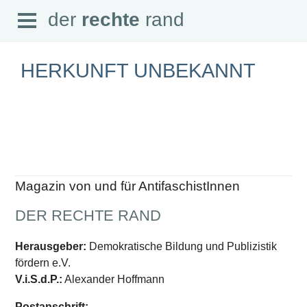
Open
der
rechte
rand
der
rechte
rand
Menu
HERKUNFT UNBEKANNT
SEITEN
Home
Aktuell
Suche
Magazin von und für AntifaschistInnen
Magazin
Audio
DER RECHTE RAND
Abonnement
Downloads
Impressum
Herausgeber:
Demokratische Bildung und Publizistik
Datenschutz
fördern e.V.
SCHWERPUNKTE
V.i.S.d.P.:
Alexander Hoffmann
Schwerpunkte Übersicht
Postanschrift: