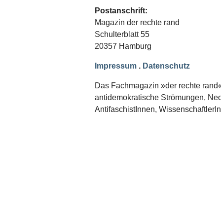
Schwerpunkt NPD
Postanschrift:
Magazin der rechte rand
AUSGABEN
Schulterblatt 55
Ausgaben Übersicht
20357 Hamburg
Ausgabe 221
Ausgabe 220
Impressum
.
Datenschutz
Ausgabe 219
Ausgabe 218
Ausgabe 217
Das Fachmagazin »der rechte rand« er
Ausgabe 216
antidemokratische Strömungen, Neon
AntifaschistInnen, WissenschaftlerI