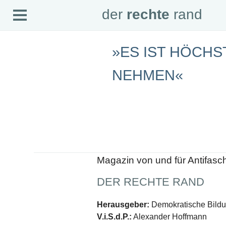
Open
der
rechte
rand
der
rechte
rand
Menu
»ES IST HÖCHS
SEITEN
NEHMEN«
Home
Aktuell
Suche
Magazin
Audio
Abonnement
Downloads
Impressum
Datenschutz
Magazin von und für Antifasc
SCHWERPUNKTE
Schwerpunkte Übersicht
DER RECHTE RAND
Schwerpunkt AFD-Verbot
Schwerpunkt zur USA und Faschist Trump
Herausgeber:
Demokratische Bildun
Schwerpunkt »Identitäre Bewegung«
Schwerpunkt NSU
V.i.S.d.P.:
Alexander Hoffmann
Schwerpunkt »Reichsbürger«