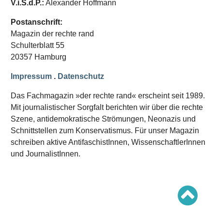
V.i.S.d.P.:
Alexander Hoffmann
Schwerpunkt AFD-Verbot
Schwerpunkt zur USA und Faschist Trump
Schwerpunkt »Identitäre Bewegung«
Postanschrift:
Schwerpunkt NSU
Magazin der rechte rand
Schwerpunkt »Reichsbürger«
Schwerpunkt NPD
Schulterblatt 55
20357 Hamburg
AUSGABEN
Impressum
.
Datenschutz
Ausgaben Übersicht
Ausgabe 221
Das Fachmagazin »der rechte rand« erscheint seit 1989.
Ausgabe 220
Ausgabe 219
Mit journalistischer Sorgfalt berichten wir über die rechte
Ausgabe 218
Szene, antidemokratische Strömungen, Neonazis und
Ausgabe 217
Schnittstellen zum Konservatismus. Für unser Magazin
Ausgabe 216
schreiben aktive AntifaschistInnen, WissenschaftlerInnen
und JournalistInnen.