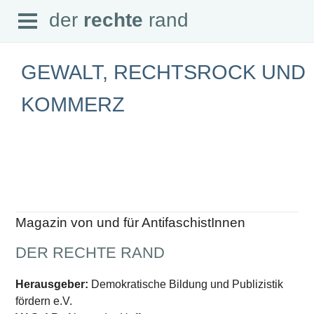
Open
der
rechte
rand
der
rechte
rand
Menu
GEWALT, RECHTSROCK UND
KOMMERZ
SEITEN
Home
Aktuell
Suche
Magazin
Audio
Abonnement
Magazin von und für AntifaschistInnen
Downloads
Impressum
DER RECHTE RAND
Datenschutz
SCHWERPUNKTE
Herausgeber:
Demokratische Bildung und Publizistik
fördern e.V.
Schwerpunkte Übersicht